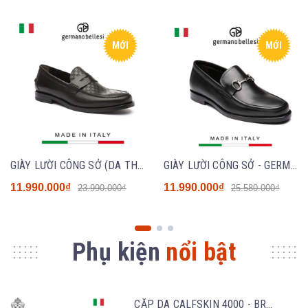
MỚI
MỚI
GIÀY LƯỜI CÔNG SỞ (DA THẬT) - GERMANO BELLESI 229 - SẢN XUẤT THỦ CÔNG TẠI ITALY
GIÀY LƯỜI CÔNG SỞ - GERMANO BELLESI 918 - SẢN XUẤT THỦ CÔNG TẠI ITALY
11.990.000₫
11.990.000₫
23.990.000₫
25.580.000₫
Phụ kiện
nổi bật
CẶP DA CALFSKIN 4000 - BROWN - MEDICI OF FLORENCE - SẢN XUẤT THỦ CÔNG TẠI ITALIA