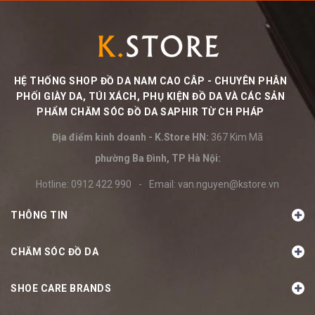
HỆ THỐNG SHOP ĐỒ DA NAM CAO CÂP - CHUYÊN PHÂN
PHỐI GIÀY DA, TÚI XÁCH, PHỤ KIỆN ĐỒ DA VÀ CÁC SẢN
PHẨM CHĂM SÓC ĐỒ DA SAPHIR TỪ CH PHÁP
Địa điểm kinh doanh - K.Store HN:
367 Kim Mã
phường Ba Đình, TP Hà Nội:
Hotline:
0912 422 990
-
Email:
van.nguyen@kstore.vn
THÔNG TIN
CHĂM SÓC ĐỒ DA
SHOE CARE BRANDS