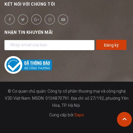
KẾT NỐI VỚI CHÚNG TÔI
NHẬN TIN KHUYẾN MÃI
Đăng ký
© Cơ quan chủ quản: Công ty cổ phần thương mại và công nghệ
V3D Việt Nam. MSDN: 0104870791. Địa chỉ: số 27/192, phường Yên
Hòa, TP. Hà Nội.
Cung cấp bởi
Sapo