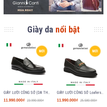
Giày da
nổi bật
MỚI
MỚI
GIÀY LƯỜI CÔNG SỞ (DA THẬT) - GERMANO BELLESI 182- SẢN XUẤT THỦ CÔNG TẠI ITALY
GIÀY LƯỜI CÔNG SỞ Loafers - GERMANO BELLESI 315- SẢN XUẤT THỦ CÔNG TẠI ITALY
11.990.000₫
11.990.000₫
23.990.000₫
25.580.000₫