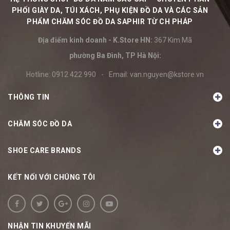
PHỐI GIÀY DA, TÚI XÁCH, PHỤ KIỆN ĐỒ DA VÀ CÁC SẢN
PHẨM CHĂM SÓC ĐỒ DA SAPHIR TỪ CH PHÁP
Địa điểm kinh doanh - K.Store HN:
367 Kim Mã
phường Ba Đình, TP Hà Nội:
Hotline:
0912 422 990
-
Email:
van.nguyen@kstore.vn
THÔNG TIN
CHĂM SÓC ĐỒ DA
SHOE CARE BRANDS
KẾT NỐI VỚI CHÚNG TÔI
NHẬN TIN KHUYẾN MÃI