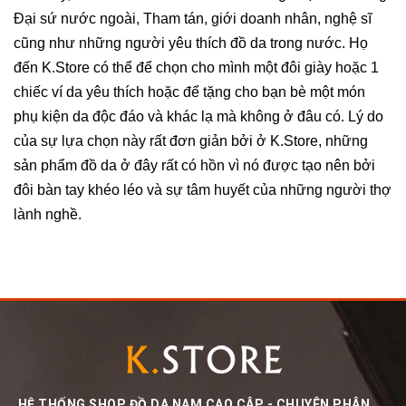
Đại sứ nước ngoài, Tham tán, giới doanh nhân, nghệ sĩ
cũng như những người yêu thích đồ da trong nước. Họ
đến K.Store có thể để chọn cho mình một đôi giày hoặc 1
chiếc ví da yêu thích hoặc để tặng cho bạn bè một món
phụ kiện da độc đáo và khác lạ mà không ở đâu có. Lý do
của sự lựa chọn này rất đơn giản bởi ở K.Store, những
sản phẩm đồ da ở đây rất có hồn vì nó được tạo nên bởi
đôi bàn tay khéo léo và sự tâm huyết của những người thợ
lành nghề.
HỆ THỐNG SHOP ĐỒ DA NAM CAO CÂP - CHUYÊN PHÂN