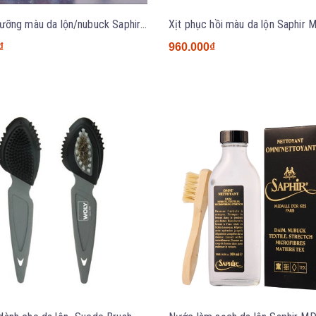
Chai xịt dưỡng màu da lộn/nubuck Saphir BDC Renovetine 200ml nhiều màu - NK Pháp
₫
960.000₫