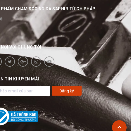
ẢN PHẨM CHĂM SÓC ĐỒ DA SAPHIR TỪ CH PHÁP
ội:
 NỐI VỚI CHÚNG TÔI
N TIN KHUYẾN MÃI
Đăng ký