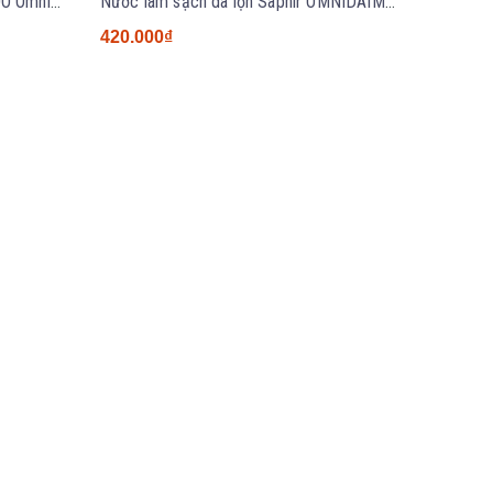
Nước làm sạch da lộn Saphir MDO Omninettoyant 100ml
Nước làm sạch da lộn Saphir OMNIDAIM 100ml - chai chiết
420.000₫