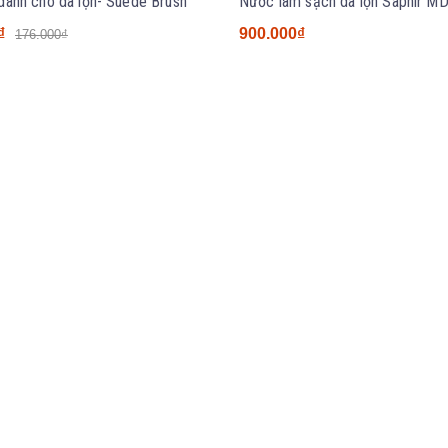
dành cho da lộn- Suede Brush
₫
900.000₫
176.000₫