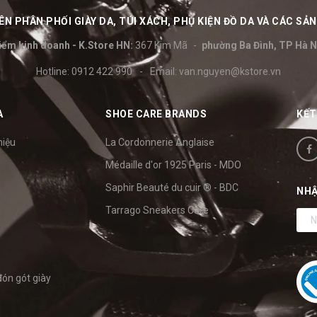
N PHÂN PHỐI GIÀY DA, TÚI XÁCH, PHỤ KIỆN ĐỒ DA VÀ CÁC S
iểm kinh doanh - K.Store HN:
367 Kim Mã
phường Ba Đình, TP Hà N
Hotline:
0912 422 990
-
Email:
van.nguyen@kstore.vn
A
SHOE CARE BRANDS
KẾT
hiệu
La Cordonnerie Anglaise
Médaille d'or 1925 Paris - MDO
Saphir Beauté du cuir ® - BDC
NHẬ
Tarrago Sneakers Care
đón gót giày