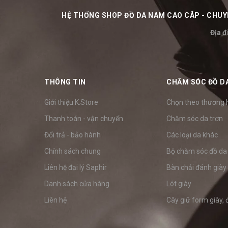
HỆ THỐNG SHOP ĐỒ DA NAM CAO CÂP - CHUYÊ
Địa đ
THÔNG TIN
CHĂM SÓC ĐỒ D
Giới thiệu K.Store
Chọn theo thương 
Thanh toán - vận chuyển
Chăm sóc da trơn
Đổi trả - bảo hành
Các loại da khác
Chính sách chung
Bộ chăm sóc đồ da
Liên hệ đại lý Saphir
Bàn chải đánh giày
Danh sách cửa hàng
Lót giày
Liên hệ
Cây giữ form giày, 