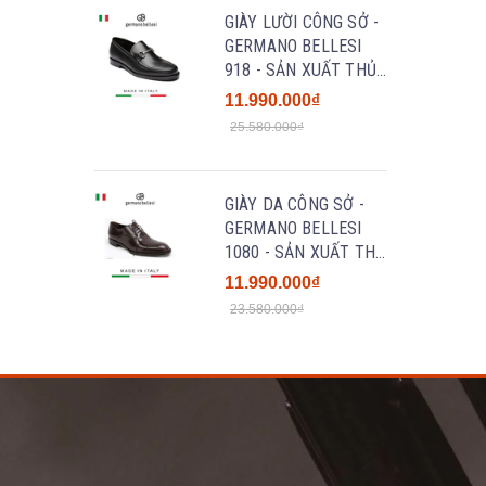
GIÀY LƯỜI CÔNG SỞ -
GERMANO BELLESI
918 - SẢN XUẤT THỦ
CÔNG TẠI ITALY
11.990.000₫
25.580.000₫
GIÀY DA CÔNG SỞ -
GERMANO BELLESI
1080 - SẢN XUẤT THỦ
CÔNG TẠI ITALY
11.990.000₫
23.580.000₫