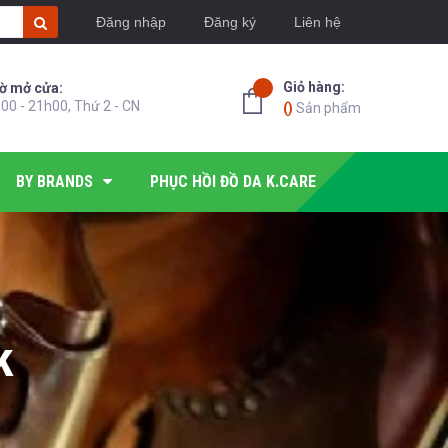
Đăng nhập
Đăng ký
Liên hệ
Giỏ hàng:
ờ mở cửa:
00 - 21h00, Thứ 2 - CN
(
)
Sản phẩm
BY BRANDS
PHỤC HỒI ĐỒ DA K.CARE
k