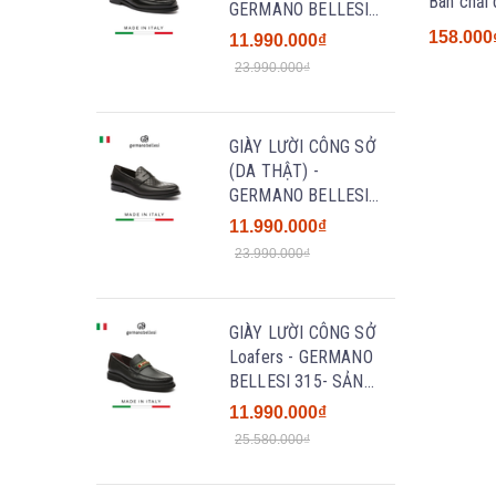
Bàn chải 
GERMANO BELLESI
182- SẢN XUẤT THỦ
158.000
11.990.000₫
CÔNG TẠI ITALY
23.990.000₫
GIÀY LƯỜI CÔNG SỞ
(DA THẬT) -
GERMANO BELLESI
229 - SẢN XUẤT THỦ
11.990.000₫
CÔNG TẠI ITALY
23.990.000₫
GIÀY LƯỜI CÔNG SỞ
Loafers - GERMANO
BELLESI 315- SẢN
XUẤT THỦ CÔNG TẠI
11.990.000₫
ITALY
25.580.000₫