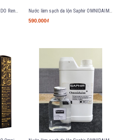
Xịt phục hồi màu da lộn Saphir MDO Renovateur spray 250ml NK Pháp
Nước làm sạch da lộn Saphir OMNIDAIM 100ml/500ml
590.000₫