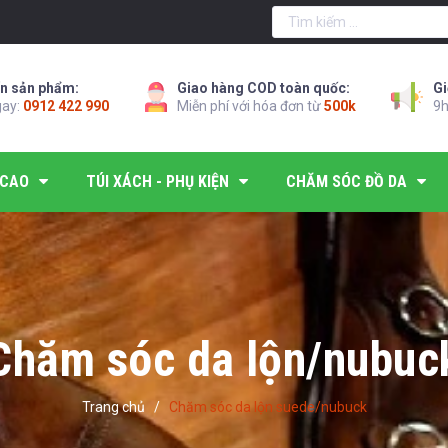
n sản phẩm:
Giao hàng COD toàn quốc:
Gi
gay:
0912 422 990
Miễn phí với hóa đơn từ
500k
9h
 CAO
TÚI XÁCH - PHỤ KIỆN
CHĂM SÓC ĐỒ DA
Chăm sóc da lộn/nubuc
Trang chủ
/
Chăm sóc da lộn suede/nubuck