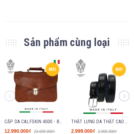
Sản phẩm cùng loại
MỚI
MỚI
CẶP DA CALFSKIN 4000 - BROWN - MEDICI OF FLORENCE - SẢN XUẤT THỦ CÔNG TẠI ITALIA
THẮT LƯNG DA THẬT CAO CẤP 1010-35 MÀU ĐEN - MEDICI OF FLORENCE - SẢN XUẤT THỦ CÔNG TẠI ITALIA
12.990.000₫
2.999.000₫
23.699.000₫
3.900.000₫