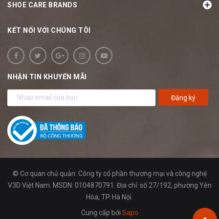
SHOE CARE BRANDS
KẾT NỐI VỚI CHÚNG TÔI
NHẬN TIN KHUYẾN MÃI
Đăng ký
© Cơ quan chủ quản: Công ty cổ phần thương mại và công nghệ
V3D Việt Nam. MSDN: 0104870791. Địa chỉ: số 27/192, phường Yên
Hòa, TP. Hà Nội.
Cung cấp bởi
Sapo