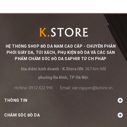
HỆ THỐNG SHOP ĐỒ DA NAM CAO CÂP - CHUYÊN PHÂN
PHỐI GIÀY DA, TÚI XÁCH, PHỤ KIỆN ĐỒ DA VÀ CÁC SẢN
PHẨM CHĂM SÓC ĐỒ DA SAPHIR TỪ CH PHÁP
Địa điểm kinh doanh - K.Store HN:
367 Kim Mã
phường Ba Đình, TP Hà Nội:
Hotline:
0912 422 990
-
Email:
van.nguyen@kstore.vn
THÔNG TIN
CHĂM SÓC ĐỒ DA