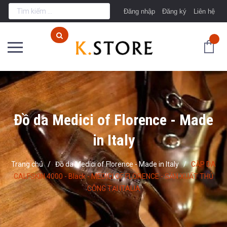
Đăng nhập
Đăng ký
Liên hệ
Đồ da Medici of Florence - Made
in Italy
Trang chủ
/
Đồ da Medici of Florence - Made in Italy
/
CẶP DA
CALFSKIN 4000 - Black - MEDICI OF FLORENCE - SẢN XUẤT THỦ
CÔNG TẠI ITALIA