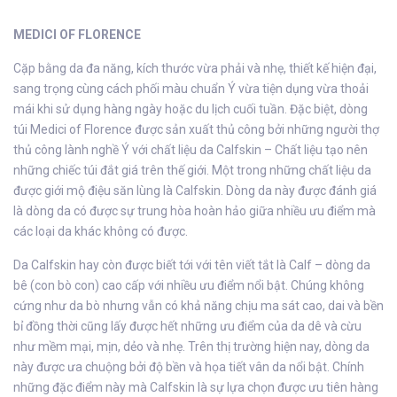
MEDICI OF FLORENCE
Cặp bằng da đa năng, kích thước vừa phải và nhẹ, thiết kế hiện đại,
sang trọng cùng cách phối màu chuẩn Ý vừa tiện dụng vừa thoải
mái khi sử dụng hàng ngày hoặc du lịch cuối tuần. Đặc biệt, dòng
túi Medici of Florence được sản xuất thủ công bởi những người thợ
thủ công lành nghề Ý với chất liệu da Calfskin – Chất liệu tạo nên
những chiếc túi đắt giá trên thế giới. Một trong những chất liệu da
được giới mộ điệu săn lùng là Calfskin. Dòng da này được đánh giá
là dòng da có được sự trung hòa hoàn hảo giữa nhiều ưu điểm mà
các loại da khác không có được.
Da Calfskin hay còn được biết tới với tên viết tắt là Calf – dòng da
bê (con bò con) cao cấp với nhiều ưu điểm nổi bật. Chúng không
cứng như da bò nhưng vẫn có khả năng chịu ma sát cao, dai và bền
bỉ đồng thời cũng lấy được hết những ưu điểm của da dê và cừu
như mềm mại, mịn, dẻo và nhẹ. Trên thị trường hiện nay, dòng da
này được ưa chuộng bởi độ bền và họa tiết vân da nổi bật. Chính
những đặc điểm này mà Calfskin là sự lựa chọn được ưu tiên hàng