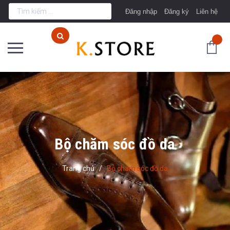
Đăng nhập
Đăng ký
Liên hệ
Bộ chăm sóc đồ da
Trang chủ
/
Bộ chăm sóc đồ da