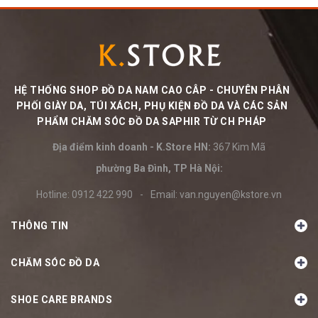
HỆ THỐNG SHOP ĐỒ DA NAM CAO CÂP - CHUYÊN PHÂN
PHỐI GIÀY DA, TÚI XÁCH, PHỤ KIỆN ĐỒ DA VÀ CÁC SẢN
PHẨM CHĂM SÓC ĐỒ DA SAPHIR TỪ CH PHÁP
Địa điểm kinh doanh - K.Store HN:
367 Kim Mã
phường Ba Đình, TP Hà Nội:
Hotline:
0912 422 990
-
Email:
van.nguyen@kstore.vn
THÔNG TIN
CHĂM SÓC ĐỒ DA
SHOE CARE BRANDS