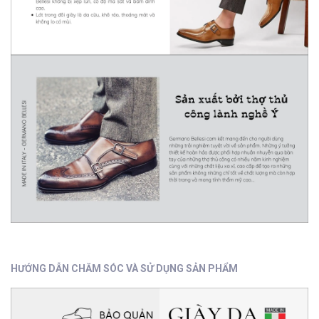
HƯỚNG DẪN CHĂM SÓC VÀ SỬ DỤNG SẢN PHẨM