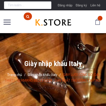
Đăng nhập
Đăng ký
Liên hệ
Giày nhập khẩu Italy
Trang chủ
/
Giày nhập khẩu Italy
/
GIÀY LƯỜI CÔNG SỞ (DA
THẬT) - GERMANO BELLESI 229 - SẢN XUẤT THỦ CÔNG TẠI ITALY