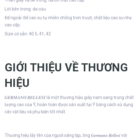
Thân giày và đế trong: da bò thật cao cấp
Lót bên trong: da cừu
Đế ngoài: Đế cao su tự nhiên chống trơn trượt, chất liệu cao su nhẹ
cao cấp.
Size có sẵn: 40.5, 41, 42
GIỚI THIỆU VỀ THƯƠNG
HIỆU
𝑮𝑬𝑹𝑴𝑨𝑵𝑶 𝑩𝑬𝑳𝑳𝑬𝑺𝑰 là một thương hiệu giày nam sang trọng chất
lượng cao của Ý, hoàn toàn được sản xuất tại Ý bằng cách sử dụng
các vật liệu và phụ kiện tốt nhất.
Thương hiệu lấy tên của người sáng lập, ông 𝑮𝒆𝒓𝒎𝒂𝒏𝒐 𝑩𝒆𝒍𝒍𝒆𝒔𝒊 với