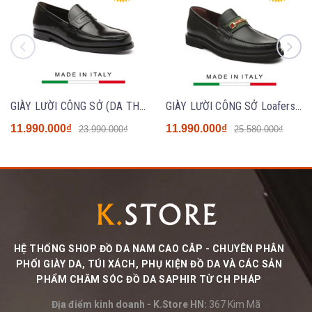
GIÀY LƯỜI CÔNG SỞ (DA THẬT) - GERMANO BELLESI 182- SẢN XUẤT THỦ CÔNG TẠI ITALY
GIÀY LƯỜI CÔNG SỞ Loafers - GERMANO BELLESI 315- SẢN XUẤT THỦ CÔNG TẠI ITALY
11.990.000₫
11.990.000₫
23.990.000₫
25.580.000₫
HỆ THỐNG SHOP ĐỒ DA NAM CAO CÂP - CHUYÊN PHÂN
PHỐI GIÀY DA, TÚI XÁCH, PHỤ KIỆN ĐỒ DA VÀ CÁC SẢN
PHẨM CHĂM SÓC ĐỒ DA SAPHIR TỪ CH PHÁP
Địa điểm kinh doanh - K.Store HN:
367 Kim Mã