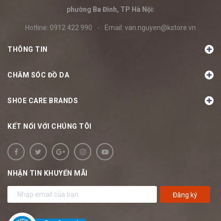
phường Ba Đình, TP Hà Nội:
Hotline:
0912 422 990
-
Email:
van.nguyen@kstore.vn
THÔNG TIN
CHĂM SÓC ĐỒ DA
SHOE CARE BRANDS
KẾT NỐI VỚI CHÚNG TÔI
NHẬN TIN KHUYẾN MÃI
Đăng ký