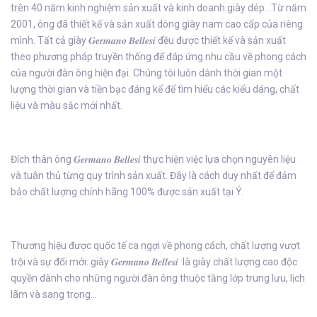
trên 40 năm kinh nghiệm sản xuất và kinh doanh giày dép…Từ năm
2001, ông đã thiết kế và sản xuất dòng giày nam cao cấp của riêng
mình. Tất cả giày 𝑮𝒆𝒓𝒎𝒂𝒏𝒐 𝑩𝒆𝒍𝒍𝒆𝒔𝒊 đều được thiết kế và sản xuất
theo phương pháp truyền thống để đáp ứng nhu cầu về phong cách
của người đàn ông hiện đại. Chúng tôi luôn dành thời gian một
lượng thời gian và tiền bạc đáng kể để tìm hiểu các kiểu dáng, chất
liệu và màu sắc mới nhất.
Đích thân ông 𝑮𝒆𝒓𝒎𝒂𝒏𝒐 𝑩𝒆𝒍𝒍𝒆𝒔𝒊 thực hiện việc lựa chọn nguyên liệu
và tuân thủ từng quy trình sản xuất. Đây là cách duy nhất để đảm
bảo chất lượng chính hãng 100% được sản xuất tại Ý.
Thương hiệu được quốc tế ca ngợi về phong cách, chất lượng vượt
trội và sự đổi mới: giày 𝑮𝒆𝒓𝒎𝒂𝒏𝒐 𝑩𝒆𝒍𝒍𝒆𝒔𝒊 là giày chất lượng cao độc
quyền dành cho những người đàn ông thuộc tầng lớp trung lưu, lịch
lãm và sang trọng…