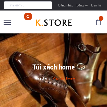
Đăng nhập
Đăng ký
Liên hệ
Túi xách home
Trang chủ
/
Phụ kiện home