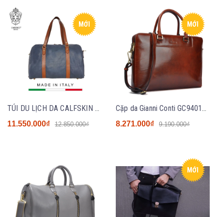
MỚI
MỚI
TÚI DU LỊCH DA CALFSKIN MEDICI OF FLORENCE MED100D9EE824 - SẢN XUẤT THỦ CÔNG TẠI ITALIA
Cặp da Gianni Conti GC9401230 Brown
11.550.000₫
8.271.000₫
12.850.000₫
9.190.000₫
MỚI