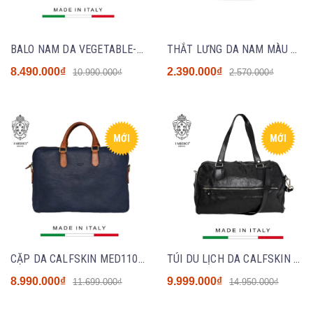
BALO NAM DA VEGETABLE-TANNED CALFSKIN 681 - DARK BROWN - MEDICI OF FLORENCE - SẢN XUẤT THỦ CÔNG TẠI ITALIA
THẮT LƯNG DA NAM MÀU ĐEN - BOSS - NHẬP KHẨU CHÍNH HÃNG TỪ ITALIA
8.490.000₫
2.390.000₫
10.990.000₫
2.570.000₫
MỚI
MỚI
CẶP DA CALFSKIN MED110 - Denim - MEDICI OF FLORENCE - SẢN XUẤT THỦ CÔNG TẠI ITALIA
TÚI DU LỊCH DA CALFSKIN MED409 - BLACK - MEDICI OF FLORENCE - SẢN XUẤT THỦ CÔNG TẠI ITALIA
8.990.000₫
9.999.000₫
11.699.000₫
14.950.000₫