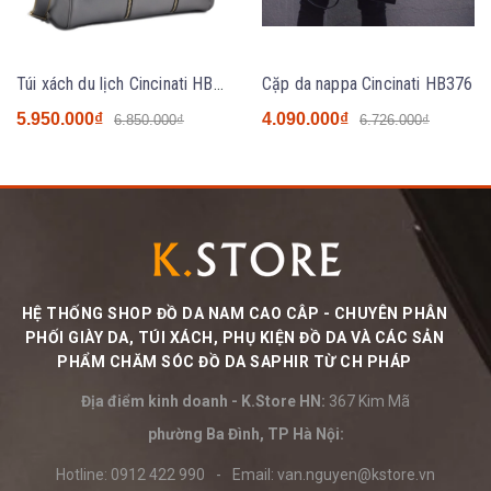
Túi xách du lịch Cincinati HB407 Saigon Rock - Grey
Cặp da nappa Cincinati HB376
5.950.000₫
4.090.000₫
6.850.000₫
6.726.000₫
HỆ THỐNG SHOP ĐỒ DA NAM CAO CÂP - CHUYÊN PHÂN
PHỐI GIÀY DA, TÚI XÁCH, PHỤ KIỆN ĐỒ DA VÀ CÁC SẢN
PHẨM CHĂM SÓC ĐỒ DA SAPHIR TỪ CH PHÁP
Địa điểm kinh doanh - K.Store HN:
367 Kim Mã
phường Ba Đình, TP Hà Nội:
Hotline:
0912 422 990
-
Email:
van.nguyen@kstore.vn