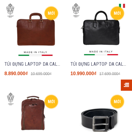
MỚI
MỚI
TÚI ĐỰNG LAPTOP DA CALFSKIN 83 - Havana - MEDICI OF FLORENCE - SẢN XUẤT THỦ CÔNG TẠI ITALIA
TÚI ĐỰNG LAPTOP DA CALFSKIN MED110 - MEDICI OF FLORENCE - SẢN XUẤT THỦ CÔNG TẠI ITALIA
8.890.000₫
10.990.000₫
10.699.000₫
17.699.000₫
MỚI
MỚI