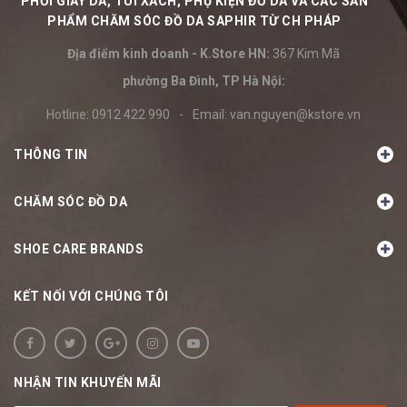
PHỐI GIÀY DA, TÚI XÁCH, PHỤ KIỆN ĐỒ DA VÀ CÁC SẢN
PHẨM CHĂM SÓC ĐỒ DA SAPHIR TỪ CH PHÁP
Địa điểm kinh doanh - K.Store HN:
367 Kim Mã
phường Ba Đình, TP Hà Nội:
Hotline:
0912 422 990
-
Email:
van.nguyen@kstore.vn
THÔNG TIN
CHĂM SÓC ĐỒ DA
SHOE CARE BRANDS
KẾT NỐI VỚI CHÚNG TÔI
NHẬN TIN KHUYẾN MÃI