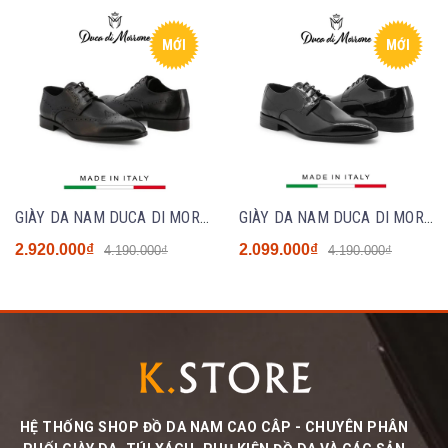
MỚI
MỚI
GIÀY DA NAM DUCA DI MORRONE MÀU ĐEN - SẢN XUẤT TẠI ITALY - VALERIO PELLE
GIÀY DA NAM DUCA DI MORRONE MÀU ĐEN BÓNG - SẢN XUẤT TẠI ITALY - FILIBERTO VERN
2.920.000₫
2.099.000₫
4.190.000₫
4.190.000₫
HỆ THỐNG SHOP ĐỒ DA NAM CAO CÂP - CHUYÊN PHÂN