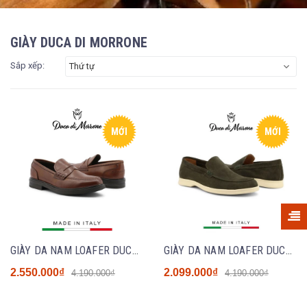
GIÀY DUCA DI MORRONE
Sắp xếp:
Thứ tự
MỚI
MỚI
GIÀY DA NAM LOAFER DUCA DI MORRONE MÀU NÂU- SẢN XUẤT TẠI ITALY - LUPO-PELLE
GIÀY DA NAM LOAFER DUCA DI MORRONE MÀU XANH RÊU - SẢN XUẤT TẠI ITALY - LORENZO CAM
2.550.000₫
2.099.000₫
4.190.000₫
4.190.000₫