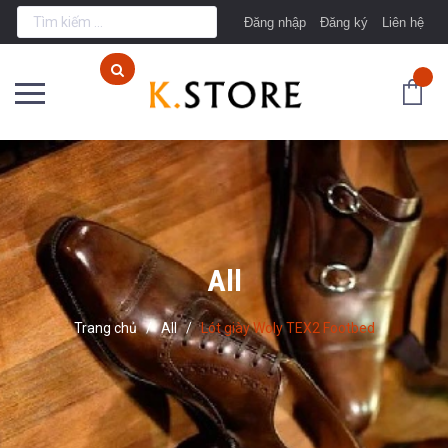
Đăng nhập
Đăng ký
Liên hệ
All
Trang chủ
/
All
/
Lót giày Woly TEX2 Footbed