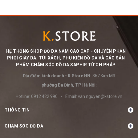
HỆ THỐNG SHOP ĐỒ DA NAM CAO CÂP - CHUYÊN PHÂN
PHỐI GIÀY DA, TÚI XÁCH, PHỤ KIỆN ĐỒ DA VÀ CÁC SẢN
PHẨM CHĂM SÓC ĐỒ DA SAPHIR TỪ CH PHÁP
Địa điểm kinh doanh - K.Store HN:
367 Kim Mã
phường Ba Đình, TP Hà Nội:
Hotline:
0912 422 990
-
Email:
van.nguyen@kstore.vn
THÔNG TIN
CHĂM SÓC ĐỒ DA