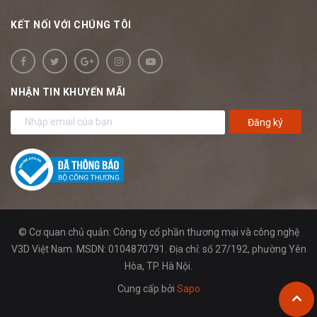
KẾT NỐI VỚI CHÚNG TÔI
NHẬN TIN KHUYẾN MÃI
Đăng ký
© Cơ quan chủ quản: Công ty cổ phần thương mại và công nghệ
V3D Việt Nam. MSDN: 0104870791. Địa chỉ: số 27/192, phường Yên
Hòa, TP. Hà Nội.
Cung cấp bởi
Sapo