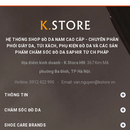
HỆ THỐNG SHOP ĐỒ DA NAM CAO CÂP - CHUYÊN PHÂN
PHỐI GIÀY DA, TÚI XÁCH, PHỤ KIỆN ĐỒ DA VÀ CÁC SẢN
PHẨM CHĂM SÓC ĐỒ DA SAPHIR TỪ CH PHÁP
Địa điểm kinh doanh - K.Store HN:
367 Kim Mã
phường Ba Đình, TP Hà Nội:
Hotline:
0912 422 990
-
Email:
van.nguyen@kstore.vn
THÔNG TIN
CHĂM SÓC ĐỒ DA
SHOE CARE BRANDS