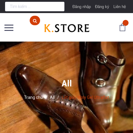
Đăng nhập
Đăng ký
Liên hệ
All
Trang chủ
/
All
/
Lót giày Woly Gel Ultraflat