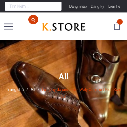
Đăng nhập
Đăng ký
Liên hệ
All
Trang chủ
/
All
/
Lót giày da siêu êm - Woly Comfort Plus Size
38