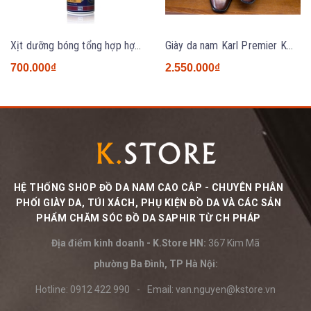
Xịt dưỡng bóng tổng hợp hợp đa năng Saphir Combi 200ml
Giày da nam Karl Premier KM2631 BROWN
700.000₫
2.550.000₫
HỆ THỐNG SHOP ĐỒ DA NAM CAO CÂP - CHUYÊN PHÂN
PHỐI GIÀY DA, TÚI XÁCH, PHỤ KIỆN ĐỒ DA VÀ CÁC SẢN
PHẨM CHĂM SÓC ĐỒ DA SAPHIR TỪ CH PHÁP
Địa điểm kinh doanh - K.Store HN:
367 Kim Mã
phường Ba Đình, TP Hà Nội:
Hotline:
0912 422 990
-
Email:
van.nguyen@kstore.vn