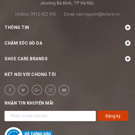
phường Ba Đình, TP Hà Nội:
Hotline:
0912 422 990
-
Email:
van.nguyen@kstore.vn
THÔNG TIN
CHĂM SÓC ĐỒ DA
SHOE CARE BRANDS
KẾT NỐI VỚI CHÚNG TÔI
NHẬN TIN KHUYẾN MÃI
Đăng ký