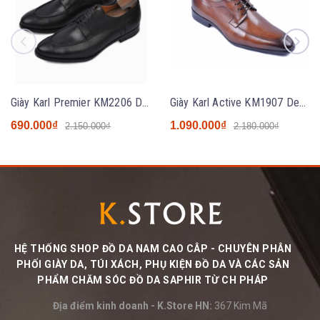
Giày Karl Premier KM2206 Derby màu đen size 38 - HOT SALE
Giày Karl Active KM1907 Derby buộc dây màu nâu
690.000₫
1.090.000₫
2.150.000₫
2.180.000₫
HỆ THỐNG SHOP ĐỒ DA NAM CAO CÂP - CHUYÊN PHÂN
PHỐI GIÀY DA, TÚI XÁCH, PHỤ KIỆN ĐỒ DA VÀ CÁC SẢN
PHẨM CHĂM SÓC ĐỒ DA SAPHIR TỪ CH PHÁP
Địa điểm kinh doanh - K.Store HN:
367 Kim Mã