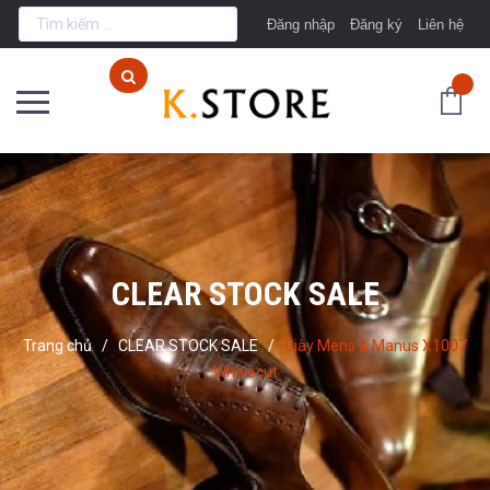
Đăng nhập
Đăng ký
Liên hệ
CLEAR STOCK SALE
Trang chủ
/
CLEAR STOCK SALE
/
Giày Mens & Manus X1007
Wholecut