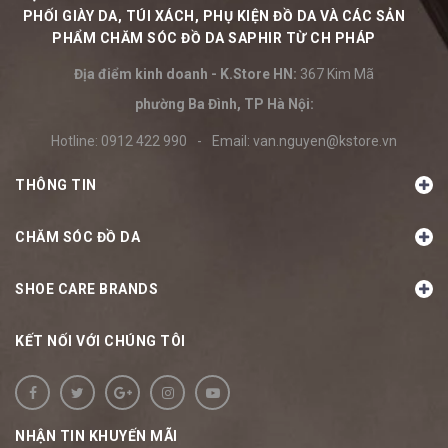
PHỐI GIÀY DA, TÚI XÁCH, PHỤ KIỆN ĐỒ DA VÀ CÁC SẢN
PHẨM CHĂM SÓC ĐỒ DA SAPHIR TỪ CH PHÁP
Địa điểm kinh doanh - K.Store HN:
367 Kim Mã
phường Ba Đình, TP Hà Nội:
Hotline:
0912 422 990
-
Email:
van.nguyen@kstore.vn
THÔNG TIN
CHĂM SÓC ĐỒ DA
SHOE CARE BRANDS
KẾT NỐI VỚI CHÚNG TÔI
NHẬN TIN KHUYẾN MÃI