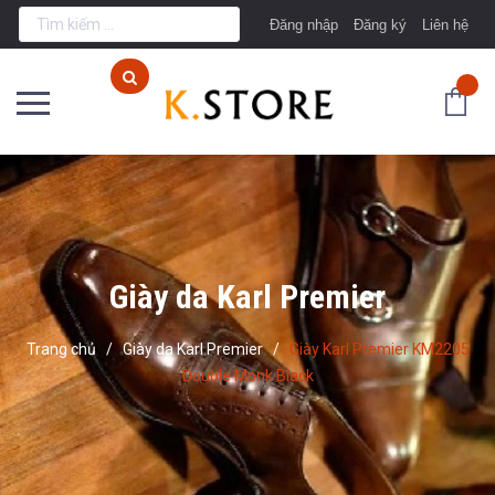
Đăng nhập
Đăng ký
Liên hệ
Giày da Karl Premier
Trang chủ
/
Giày da Karl Premier
/
Giày Karl Premier KM2205
Double Monk Black