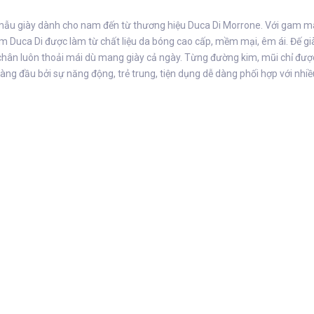
à mẫu giày dành cho nam đến từ thương hiệu Duca Di Morrone. Với gam 
nam Duca Di được làm từ chất liệu da bóng cao cấp, mềm mại, êm ái. Đế gi
hân luôn thoải mái dù mang giày cả ngày. Từng đường kim, mũi chỉ được nh
àng đầu bởi sự năng động, trẻ trung, tiện dụng dễ dàng phối hợp với nhiề