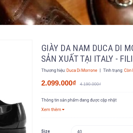
GIÀY DA NAM DUCA DI 
SẢN XUẤT TẠI ITALY - FI
Thương hiệu:
Duca Di Morrone
|
Tình trạng:
Còn 
2.099.000₫
4.190.000₫
Thông tin sản phẩm đang được cập nhật
Xem thêm
Size