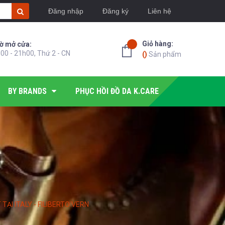
Đăng nhập
Đăng ký
Liên hệ
Giỏ hàng:
ờ mở cửa:
00 - 21h00, Thứ 2 - CN
(
)
Sản phẩm
BY BRANDS
PHỤC HỒI ĐỒ DA K.CARE
ẠI ITALY - FILIBERTO VERN