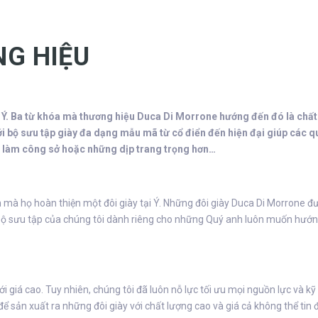
NG HIỆU
 Ý. Ba từ khóa mà thương hiệu Duca Di Morrone hướng đến đó là chất 
bộ sưu tập giày đa dạng mẫu mã từ cổ điển đến hiện đại giúp các qu
đi làm công sở hoặc những dịp trang trọng hơn…
à họ hoàn thiện một đôi giày tại Ý. Những đôi giày Duca Di Morrone đượ
. Bộ sưu tập của chúng tôi dành riêng cho những Quý anh luôn muốn hướ
 giá cao. Tuy nhiên, chúng tôi đã luôn nỗ lực tối ưu mọi nguồn lực và kỹ 
để sản xuất ra những đôi giày với chất lượng cao và giá cả không thể tin 