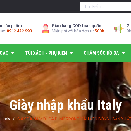
n sản phẩm:
Giao hàng COD toàn quốc:
Gi
gay:
0912 422 990
Miễn phí với hóa đơn từ
500k
9h
 CAO
TÚI XÁCH - PHỤ KIỆN
CHĂM SÓC ĐỒ DA
Giày nhập khẩu Italy
 Italy
/
GIÀY DA NAM DUCA DI MORRONE MÀU ĐEN BÓNG - SẢN XUẤT T