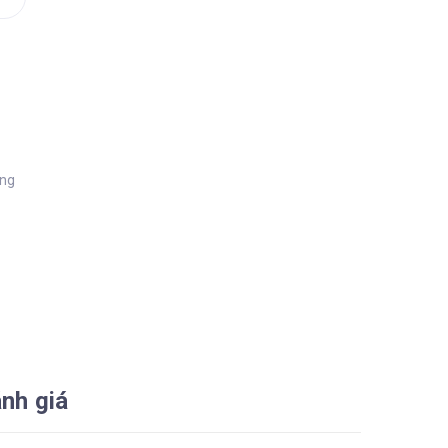
àng
nh giá