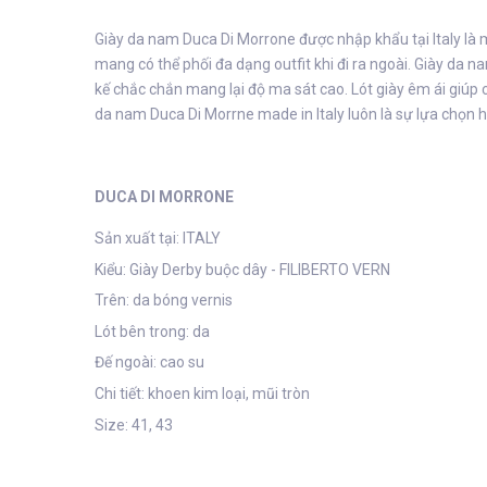
Giày da nam Duca Di Morrone được nhập khẩu tại Italy l
mang có thể phối đa dạng outfit khi đi ra ngoài. Giày da 
kế chắc chắn mang lại độ ma sát cao. Lót giày êm ái giúp c
da nam Duca Di Morrne made in Italy luôn là sự lựa chọn h
DUCA DI MORRONE
Sản xuất tại: ITALY
Kiểu: Giày Derby buộc dây - FILIBERTO VERN
Trên: da bóng vernis
Lót bên trong: da
Đế ngoài: cao su
Chi tiết: khoen kim loại, mũi tròn
Size: 41, 43