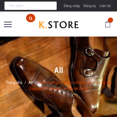
Đăng nhập
Đăng ký
Liên hệ
All
Trang chủ
/
All
/
Kem dưỡng đồ da bò sát (cá sấu, trăn, kỳ đà)
Saphir MDO Reptile Creme NK Pháp