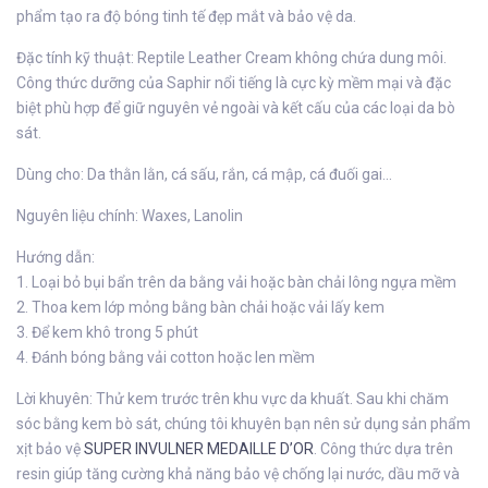
phẩm tạo ra độ bóng tinh tế đẹp mắt và bảo vệ da.
Đặc tính kỹ thuật: Reptile Leather Cream không chứa dung môi.
Công thức dưỡng của Saphir nổi tiếng là cực kỳ mềm mại và đặc
biệt phù hợp để giữ nguyên vẻ ngoài và kết cấu của các loại da bò
sát.
Dùng cho: Da thằn lằn, cá sấu, rắn, cá mập, cá đuối gai...
Nguyên liệu chính: Waxes, Lanolin
Hướng dẫn:
1. Loại bỏ bụi bẩn trên da bằng vải hoặc bàn chải lông ngựa mềm
2. Thoa kem lớp mỏng bằng bàn chải hoặc vải lấy kem
3. Để kem khô trong 5 phút
4. Đánh bóng bằng vải cotton hoặc len mềm
Lời khuyên: Thử kem trước trên khu vực da khuất. Sau khi chăm
sóc bằng kem bò sát, chúng tôi khuyên bạn nên sử dụng sản phẩm
xịt bảo vệ
SUPER INVULNER MEDAILLE D’OR
. Công thức dựa trên
resin giúp tăng cường khả năng bảo vệ chống lại nước, dầu mỡ và