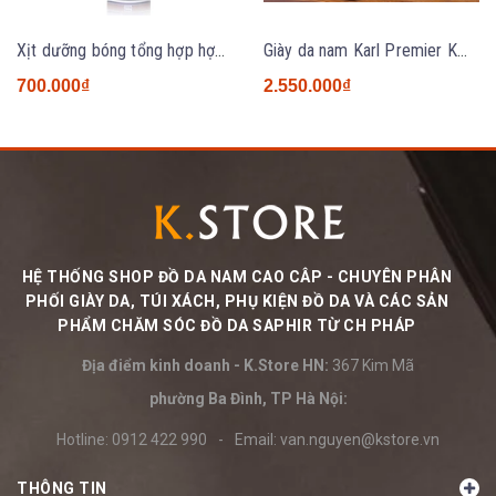
Xịt dưỡng bóng tổng hợp hợp đa năng Saphir Combi 200ml
Giày da nam Karl Premier KM2631 BROWN
700.000₫
2.550.000₫
HỆ THỐNG SHOP ĐỒ DA NAM CAO CÂP - CHUYÊN PHÂN
PHỐI GIÀY DA, TÚI XÁCH, PHỤ KIỆN ĐỒ DA VÀ CÁC SẢN
PHẨM CHĂM SÓC ĐỒ DA SAPHIR TỪ CH PHÁP
Địa điểm kinh doanh - K.Store HN:
367 Kim Mã
phường Ba Đình, TP Hà Nội:
Hotline:
0912 422 990
-
Email:
van.nguyen@kstore.vn
THÔNG TIN