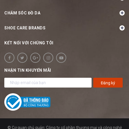
CHĂM SÓC ĐỒ DA
SHOE CARE BRANDS
KẾT NỐI VỚI CHÚNG TÔI
NHẬN TIN KHUYẾN MÃI
Đăng ký
© Cơ quan chủ quản: Công ty cổ phần thương mại và công nghệ