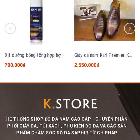
Xịt dưỡng bóng tổng hợp hợp đa năng Saphir Combi 200ml
Giày da nam Karl Premier KM2631 BROWN
700.000₫
2.550.000₫
HỆ THỐNG SHOP ĐỒ DA NAM CAO CÂP - CHUYÊN PHÂN
PHỐI GIÀY DA, TÚI XÁCH, PHỤ KIỆN ĐỒ DA VÀ CÁC SẢN
PHẨM CHĂM SÓC ĐỒ DA SAPHIR TỪ CH PHÁP