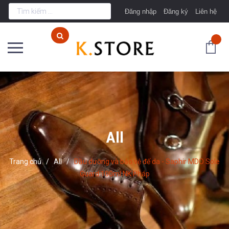
Đăng nhập
Đăng ký
Liên hệ
All
Trang chủ
/
All
/
Dầu dưỡng và bảo vệ đế da - Saphir MDO Sole
Guard 100ml NK Pháp