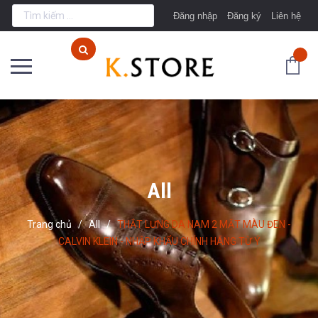
Đăng nhập
Đăng ký
Liên hệ
All
Trang chủ
/
All
/
THẮT LƯNG DA NAM 2 MẶT MÀU ĐEN -
CALVIN KLEIN - NHẬP KHẨU CHÍNH HÃNG TỪ Ý