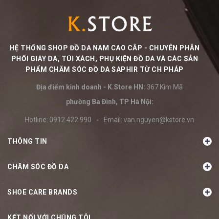
HỆ THỐNG SHOP ĐỒ DA NAM CAO CÂP - CHUYÊN PHÂN
PHỐI GIÀY DA, TÚI XÁCH, PHỤ KIỆN ĐỒ DA VÀ CÁC SẢN
PHẨM CHĂM SÓC ĐỒ DA SAPHIR TỪ CH PHÁP
Địa điểm kinh doanh - K.Store HN:
367 Kim Mã
phường Ba Đình, TP Hà Nội:
Hotline:
0912 422 990
-
Email:
van.nguyen@kstore.vn
THÔNG TIN
CHĂM SÓC ĐỒ DA
SHOE CARE BRANDS
KẾT NỐI VỚI CHÚNG TÔI