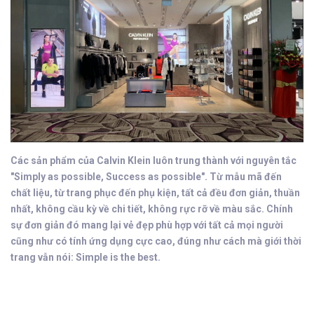
Các sản phẩm của Calvin Klein luôn trung thành với nguyên tắc
"Simply as possible, Success as possible". Từ mẫu mã đến
chất liệu, từ trang phục đến phụ kiện, tất cả đều đơn giản, thuần
nhất, không cầu kỳ về chi tiết, không rực rỡ về màu sắc. Chính
sự đơn giản đó mang lại vẻ đẹp phù hợp với tất cả mọi người
cũng như có tính ứng dụng cực cao, đúng như cách mà giới thời
trang vẫn nói: Simple is the best.