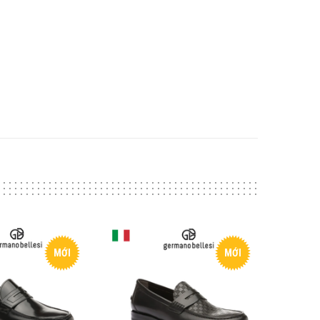
MỚI
MỚI