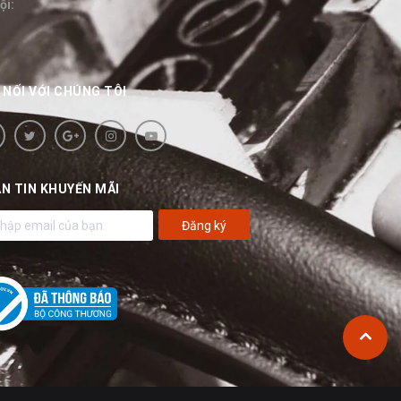
ội:
 NỐI VỚI CHÚNG TÔI
N TIN KHUYẾN MÃI
Đăng ký