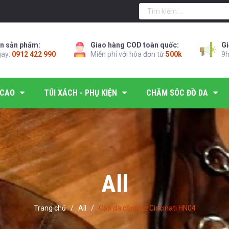
n sản phẩm:
Giao hàng COD toàn quốc:
Gi
gay:
0912 422 990
Miễn phí với hóa đơn từ
500k
9h
 CAO
TÚI XÁCH - PHỤ KIỆN
CHĂM SÓC ĐỒ DA
All
Trang chủ
/
All
/
Cặp da công sở Cincinati HN04