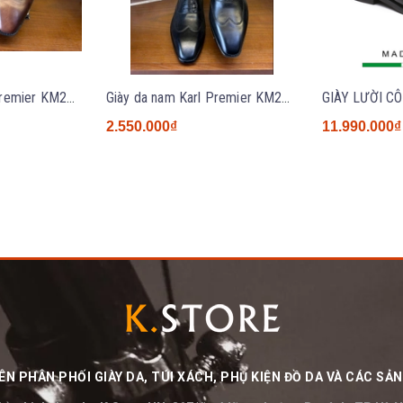
Giày da nam Karl Premier KM2631 BROWN
Giày da nam Karl Premier KM2631 BLACK
2.550.000₫
11.990.000₫
N PHÂN PHỐI GIÀY DA, TÚI XÁCH, PHỤ KIỆN ĐỒ DA VÀ CÁC S