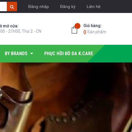
Đăng nhập
Đăng ký
Liên hệ
Giỏ hàng:
ờ mở cửa:
00 - 21h00, Thứ 2 - CN
(
)
Sản phẩm
BY BRANDS
PHỤC HỒI ĐỒ DA K.CARE