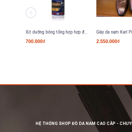
Xịt dưỡng bóng tổng hợp hợp đa năng Saphir Combi 200ml
700.000₫
2.550.000₫
HỆ THỐNG SHOP ĐỒ DA NAM CAO CÂP - CHUYÊ