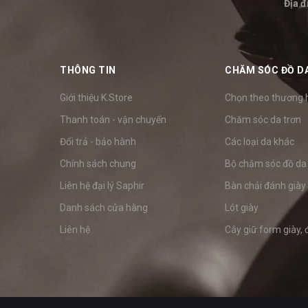
Địa đ
THÔNG TIN
CHĂM SÓC ĐỒ D
Giới thiệu K.Store
Chọn theo thương 
Thanh toán - vận chuyển
Chăm sóc da trơn
Đổi trả - bảo hành
Các loại da khác
Chính sách chung
Bộ chăm sóc đồ da
Liên hệ đại lý Saphir
Bàn chải đánh giày
Danh sách cửa hàng
Lót giày
Liên hệ
Cây giữ form giày, 