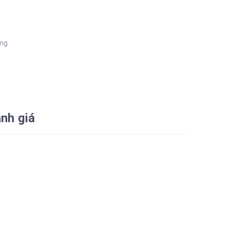
àng
nh giá