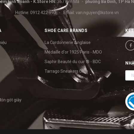
iểm kinh doanh - K.Store HN:
367 Kim Mã
phường Ba Đình, TP Hà N
Hotline:
0912 422 990
-
Email:
van.nguyen@kstore.vn
A
SHOE CARE BRANDS
KẾT
hiệu
La Cordonnerie Anglaise
Médaille d'or 1925 Paris - MDO
Saphir Beauté du cuir ® - BDC
NHẬ
Tarrago Sneakers Care
đón gót giày