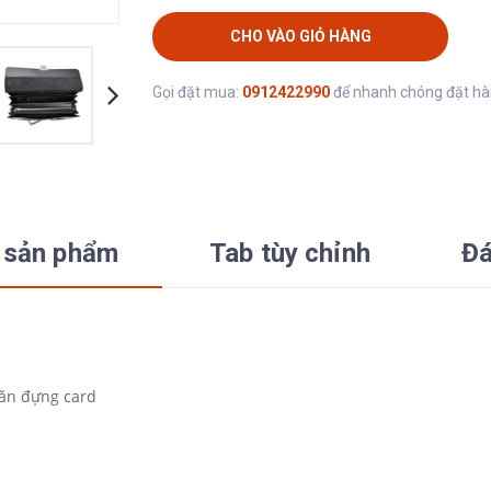
CHO VÀO GIỎ HÀNG
Gọi đặt mua:
0912422990
để nhanh chóng đặt h
 sản phẩm
Tab tùy chỉnh
Đá
găn đựng card