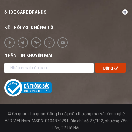
SHOE CARE BRANDS
KẾT NỐI VỚI CHÚNG TÔI
NHẬN TIN KHUYẾN MÃI
Đăng ký
© Cơ quan chủ quản: Công ty cổ phần thương mại và công nghệ
V3D Việt Nam. MSDN: 0104870791. Địa chỉ: số 27/192, phường Yên
Hòa, TP. Hà Nội.