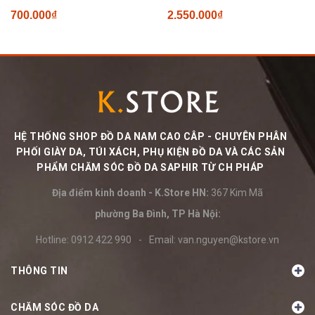
700.000₫
2.550.000₫
HỆ THỐNG SHOP ĐỒ DA NAM CAO CÂP - CHUYÊN PHÂN
PHỐI GIÀY DA, TÚI XÁCH, PHỤ KIỆN ĐỒ DA VÀ CÁC SẢN
PHẨM CHĂM SÓC ĐỒ DA SAPHIR TỪ CH PHÁP
Địa điểm kinh doanh - K.Store HN:
367 Kim Mã
phường Ba Đình, TP Hà Nội:
Hotline:
0912 422 990
-
Email:
van.nguyen@kstore.vn
THÔNG TIN
CHĂM SÓC ĐỒ DA