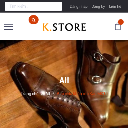
Đăng nhập
Đăng ký
Liên hệ
All
Trang chủ
/
All
/
Bao chìa khóa oto Karl MK10