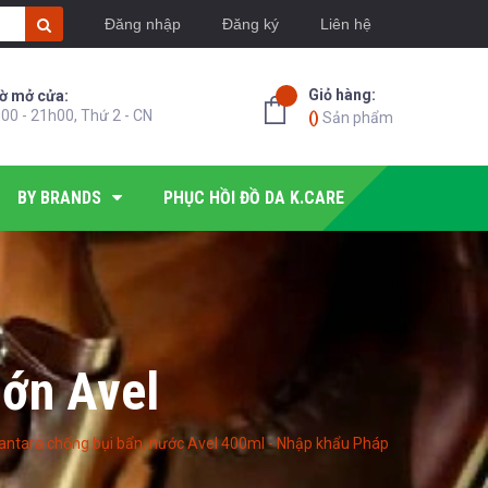
Đăng nhập
Đăng ký
Liên hệ
Giỏ hàng:
ờ mở cửa:
00 - 21h00, Thứ 2 - CN
(
)
Sản phẩm
BY BRANDS
PHỤC HỒI ĐỒ DA K.CARE
lớn Avel
lcantara chống bụi bẩn, nước Avel 400ml - Nhập khẩu Pháp