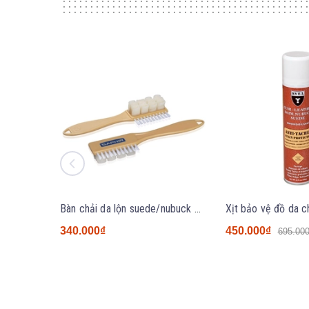
Bàn chải da lộn suede/nubuck Saphir Microfibre
340.000₫
450.000₫
695.00