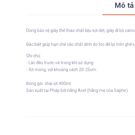
Mô tả
Dùng bảo vệ giày thể thao chất liệu sợi dệt, giày đi bộ can
Đặc biệt giúp hạn chế các chất dính do tóc để lại trên ghế s
Ghi chú:
- Lắc đều trước và trong khi sử dụng
- Xịt mỏng, với khoảng cách 20-25cm.
Đóng gói: chai xịt 400ml
Sản xuất tại Pháp bởi hãng Avel (hãng mẹ của Saphir)