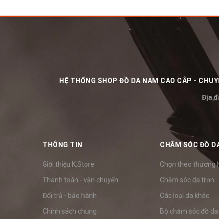
HỆ THỐNG SHOP ĐỒ DA NAM CAO CÂP - CHUYÊ
Địa đ
THÔNG TIN
CHĂM SÓC ĐỒ D
Giới thiệu K.Store
Chọn theo thương 
Thanh toán - vận chuyển
Chăm sóc da trơn
Đổi trả - bảo hành
Các loại da khác
Chính sách chung
Bộ chăm sóc đồ da