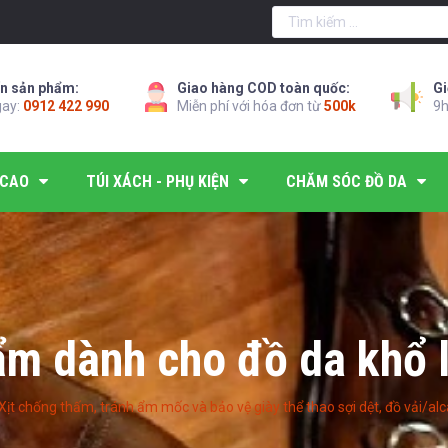
n sản phẩm:
Giao hàng COD toàn quốc:
Gi
gay:
0912 422 990
Miễn phí với hóa đơn từ
500k
9h
 CAO
TÚI XÁCH - PHỤ KIỆN
CHĂM SÓC ĐỒ DA
m dành cho đồ da khổ 
Xịt chống thấm, tránh ẩm mốc và bảo vệ giày thể thao sợi dệt, đồ vải/a