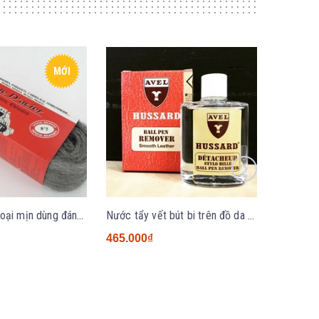
MỚI
Gói bông kim loại mịn dùng đánh bóng đồ kim loại của hãng LOUIS Avel France 200g
Nước tẩy vết bút bi trên đồ da Avel Hussard 30ml
465.000₫
460.000