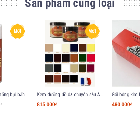
Sản phẩm cùng loại
MỚI
MỚI
Xịt bảo vệ đồ da chống bụi bẩn, nước Avel 400ml - NK Pháp
Kem dưỡng đồ da chuyên sâu Avel Renovateur Creme 275ml - Nhập khẩu Pháp
815.000₫
490.000₫
0₫