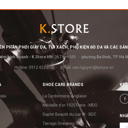
N PHÂN PHỐI GIÀY DA, TÚI XÁCH, PHỤ KIỆN ĐỒ DA VÀ CÁC S
iểm kinh doanh - K.Store HN:
367 Kim Mã
phường Ba Đình, TP Hà N
Hotline:
0912 422 990
-
Email:
van.nguyen@kstore.vn
A
SHOE CARE BRANDS
KẾT
hiệu
La Cordonnerie Anglaise
Médaille d'or 1925 Paris - MDO
Saphir Beauté du cuir ® - BDC
NHẬ
Tarrago Sneakers Care