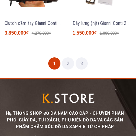
Clutch cầm tay Gianni Conti VP0400-215 Coffee
Dây lưng (nịt) Gianni Conti 2155212 Coffee
3.850.000₫
1.550.000₫
4.279.000₫
1.880.000₫
1
2
3
HỆ THỐNG SHOP ĐỒ DA NAM CAO CÂP - CHUYÊN PHÂN
PHỐI GIÀY DA, TÚI XÁCH, PHỤ KIỆN ĐỒ DA VÀ CÁC SẢN
PHẨM CHĂM SÓC ĐỒ DA SAPHIR TỪ CH PHÁP