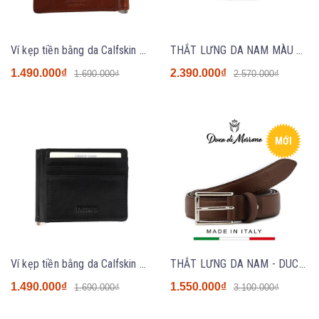
Ví kẹp tiền bằng da Calfskin hãng Medici of Florence MED016 Brown - NK Italy
THẮT LƯNG DA NAM MÀU ĐEN - BOSS - NHẬP KHẨU CHÍNH HÃNG TỪ ITALIA
1.490.000₫
2.390.000₫
1.690.000₫
2.570.000₫
MỚI
Ví kẹp tiền bằng da Calfskin hãng Medici of Florence MED016 Black - NK Italy
THẮT LƯNG DA NAM - DUCA DI MORRONE - SẢN XUẤT TẠI ITALY - POSITANO TDM
1.490.000₫
1.550.000₫
1.690.000₫
3.100.000₫