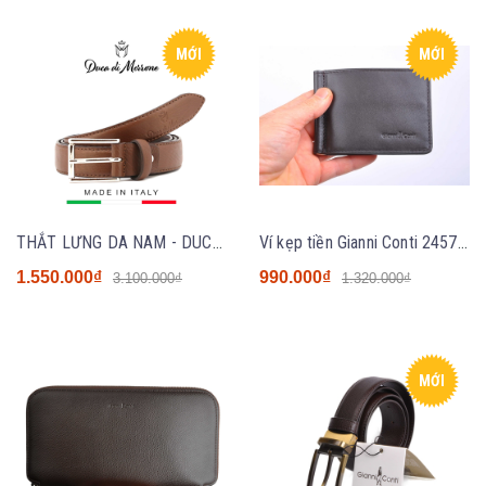
MỚI
MỚI
THẮT LƯNG DA NAM - DUCA DI MORRONE - SẢN XUẤT TẠI ITALY - POSITANO CUOIO
Ví kẹp tiền Gianni Conti 2457034 Coffee Money Clip
1.550.000₫
990.000₫
3.100.000₫
1.320.000₫
MỚI