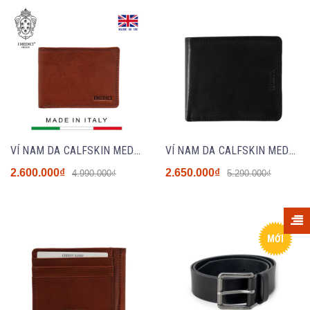
VÍ NAM DA CALFSKIN MED05 - BROWN- MEDICI OF FLORENCE - NHẬP KHẨU CHÍNH HÃNG TỪ ITALIA
VÍ NAM DA CALFSKIN MED027 - BLACK - MEDICI OF FLORENCE - NHẬP KHẨU CHÍNH HÃNG TỪ ITALIA
2.600.000₫
2.650.000₫
4.990.000₫
5.290.000₫
MỚI