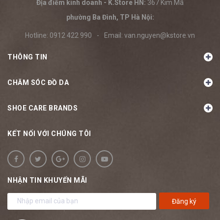
Địa điểm kinh doanh - K.Store HN:
367 Kim Mã
phường Ba Đình, TP Hà Nội:
Hotline:
0912 422 990
-
Email:
van.nguyen@kstore.vn
THÔNG TIN
CHĂM SÓC ĐỒ DA
SHOE CARE BRANDS
KẾT NỐI VỚI CHÚNG TÔI
NHẬN TIN KHUYẾN MÃI
Đăng ký