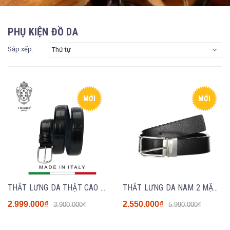
PHỤ KIỆN ĐỒ DA
Sắp xếp:
Thứ tự
MỚI
MỚI
THẮT LƯNG DA THẬT CAO CẤP 1010-35 MÀU ĐEN - MEDICI OF FLORENCE - SẢN XUẤT THỦ CÔNG TẠI ITALIA
THẮT LƯNG DA NAM 2 MẶT MÀU ĐEN - CALVIN KLEIN - NHẬP KHẨU CHÍNH HÃNG TỪ Ý
2.999.000₫
2.550.000₫
3.900.000₫
5.990.000₫