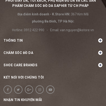
PHỐI GIÀY DA, TÚI XÁCH, PHỤ KIỆN ĐỒ DA VÀ CÁC SẢN
PHẨM CHĂM SÓC ĐỒ DA SAPHIR TỪ CH PHÁP
Địa điểm kinh doanh - K.Store HN:
367 Kim Mã
phường Ba Đình, TP Hà Nội:
Hotline:
0912 422 990
-
Email:
van.nguyen@kstore.vn
THÔNG TIN
CHĂM SÓC ĐỒ DA
SHOE CARE BRANDS
KẾT NỐI VỚI CHÚNG TÔI
NHẬN TIN KHUYẾN MÃI