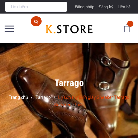
Đăng nhập
Đăng ký
Liên hệ
Tarrago
Trang chủ
/
Tarrago
/
Lọ sơn tùy biến giày Sneaker Tarrago
Sneakers Paint