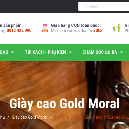
n sản phẩm:
Giao hàng COD toàn quốc:
Gi
gay:
0912 422 990
Miễn phí với hóa đơn từ
500k
9h
 CAO
TÚI XÁCH - PHỤ KIỆN
CHĂM SÓC ĐỒ DA
Giày cao Gold Moral
chủ
/
Giày cao Gold Moral
/
GM701D (7cm) - Giày nâng chiều cao GOL