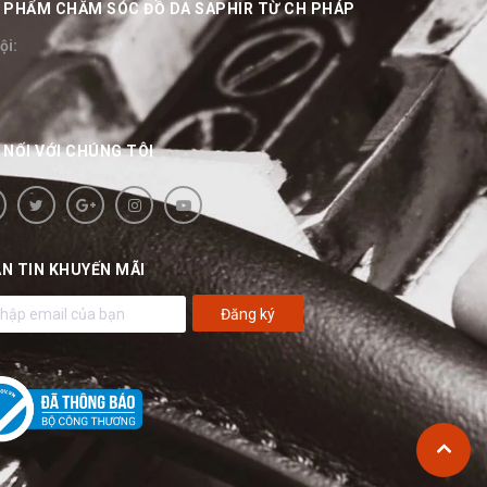
ẢN PHẨM CHĂM SÓC ĐỒ DA SAPHIR TỪ CH PHÁP
ội:
 NỐI VỚI CHÚNG TÔI
N TIN KHUYẾN MÃI
Đăng ký