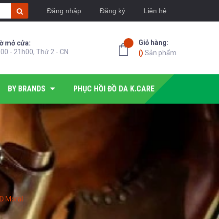
Đăng nhập
Đăng ký
Liên hệ
Giỏ hàng:
ờ mở cửa:
00 - 21h00, Thứ 2 - CN
(
)
Sản phẩm
BY BRANDS
PHỤC HỒI ĐỒ DA K.CARE
D Moral