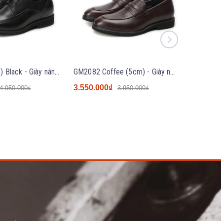
GM6703 (7cm) Black - Giày nâng chiều cao GOLD Moral
GM2082 Coffee (5cm) - Giày nâng chiều cao GOLD Moral - Size 42 (SALE)
3.550.000₫
3.550.0
4.950.000₫
3.950.000₫