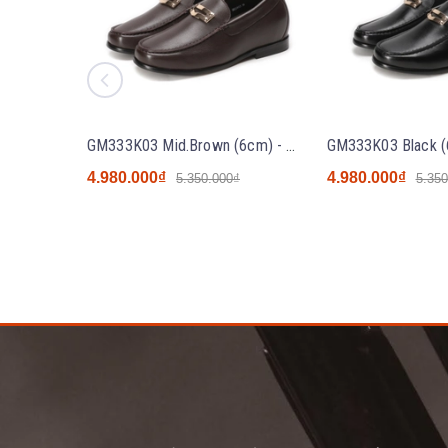
GM333K03 Mid.Brown (6cm) - Giày nâng chiều cao GOLD Moral
4.980.000₫
4.980.000₫
5.350.000₫
5.350