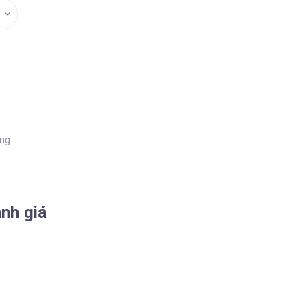
àng
nh giá