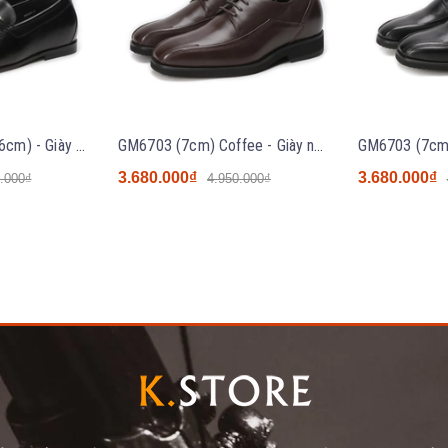
GM333K03 Black (6cm) - Giày nâng chiều cao GOLD Moral
GM6703 (7cm) Coffee - Giày nâng chiều cao GOLD Moral
3.680.000₫
3.680.000₫
.000₫
4.950.000₫