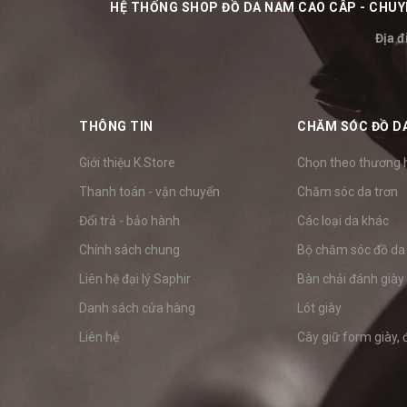
HỆ THỐNG SHOP ĐỒ DA NAM CAO CÂP - CHUYÊ
Địa đ
THÔNG TIN
CHĂM SÓC ĐỒ D
Giới thiệu K.Store
Chọn theo thương 
Thanh toán - vận chuyển
Chăm sóc da trơn
Đổi trả - bảo hành
Các loại da khác
Chính sách chung
Bộ chăm sóc đồ da
Liên hệ đại lý Saphir
Bàn chải đánh giày
Danh sách cửa hàng
Lót giày
Liên hệ
Cây giữ form giày, 