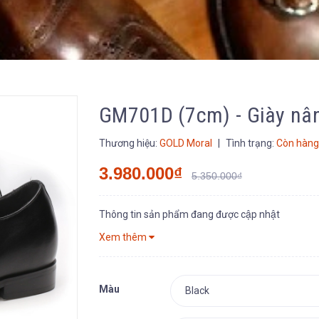
GM701D (7cm) - Giày nâ
Thương hiệu:
GOLD Moral
|
Tình trạng:
Còn hàng
3.980.000₫
5.350.000₫
Thông tin sản phẩm đang được cập nhật
Xem thêm
Màu