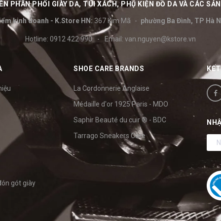
N PHÂN PHỐI GIÀY DA, TÚI XÁCH, PHỤ KIỆN ĐỒ DA VÀ CÁC S
iểm kinh doanh - K.Store HN:
367 Kim Mã
phường Ba Đình, TP Hà N
Hotline:
0912 422 990
-
Email:
van.nguyen@kstore.vn
A
SHOE CARE BRANDS
KẾT
hiệu
La Cordonnerie Anglaise
Médaille d'or 1925 Paris - MDO
Saphir Beauté du cuir ® - BDC
NHẬ
Tarrago Sneakers Care
đón gót giày