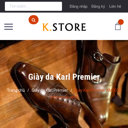
Đăng nhập
Đăng ký
Liên hệ
Giày da Karl Premier
Trang chủ
/
Giày da Karl Premier
/
Giày Karl Premier KM0025
Moca màu đen