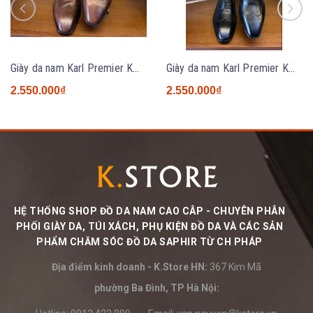
Giày da nam Karl Premier KM2631 BROWN
Giày da nam Karl Premier KM2631 BLACK
2.550.000₫
2.550.000₫
HỆ THỐNG SHOP ĐỒ DA NAM CAO CÂP - CHUYÊN PHÂN
PHỐI GIÀY DA, TÚI XÁCH, PHỤ KIỆN ĐỒ DA VÀ CÁC SẢN
PHẨM CHĂM SÓC ĐỒ DA SAPHIR TỪ CH PHÁP
Địa điểm kinh doanh - K.Store HN:
367 Kim Mã
phường Ba Đình, TP Hà Nội: