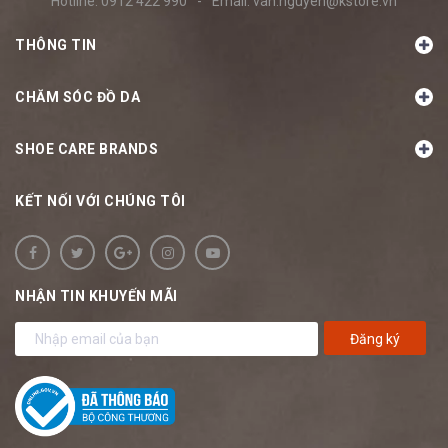
Hotline:
0912 422 990
-
Email:
van.nguyen@kstore.vn
THÔNG TIN
CHĂM SÓC ĐỒ DA
SHOE CARE BRANDS
KẾT NỐI VỚI CHÚNG TÔI
NHẬN TIN KHUYẾN MÃI
Đăng ký