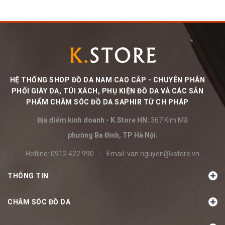
HỆ THỐNG SHOP ĐỒ DA NAM CAO CÂP - CHUYÊN PHÂN
PHỐI GIÀY DA, TÚI XÁCH, PHỤ KIỆN ĐỒ DA VÀ CÁC SẢN
PHẨM CHĂM SÓC ĐỒ DA SAPHIR TỪ CH PHÁP
Địa điểm kinh doanh - K.Store HN:
367 Kim Mã
phường Ba Đình, TP Hà Nội:
Hotline:
0912 422 990
-
Email:
van.nguyen@kstore.vn
THÔNG TIN
CHĂM SÓC ĐỒ DA