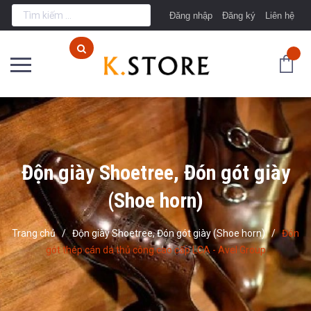
Đăng nhập
Đăng ký
Liên hệ
Độn giày Shoetree, Đón gót giày
(Shoe horn)
Trang chủ
/
Độn giày Shoetree, Đón gót giày (Shoe horn)
/
Đón
gót thép cán da thủ công cao cấp LCA - Avel Group