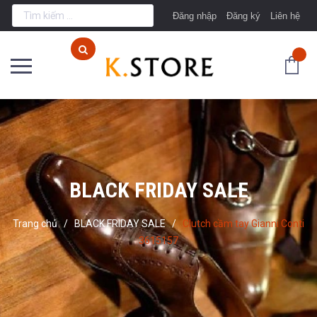
Đăng nhập
Đăng ký
Liên hệ
BLACK FRIDAY SALE
Trang chủ
/
BLACK FRIDAY SALE
/
Clutch cầm tay Gianni Conti
3615157