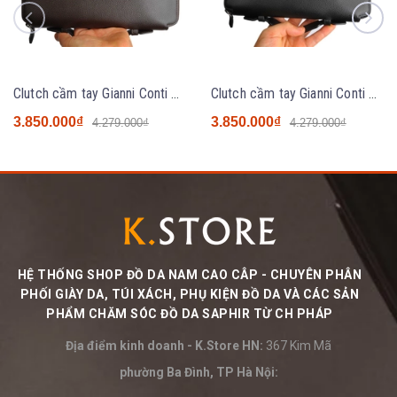
Clutch cầm tay Gianni Conti VP0400-215 Coffee
Clutch cầm tay Gianni Conti VP0400-215 Black
3.850.000₫
3.850.000₫
4.279.000₫
4.279.000₫
HỆ THỐNG SHOP ĐỒ DA NAM CAO CÂP - CHUYÊN PHÂN
PHỐI GIÀY DA, TÚI XÁCH, PHỤ KIỆN ĐỒ DA VÀ CÁC SẢN
PHẨM CHĂM SÓC ĐỒ DA SAPHIR TỪ CH PHÁP
Địa điểm kinh doanh - K.Store HN:
367 Kim Mã
phường Ba Đình, TP Hà Nội: