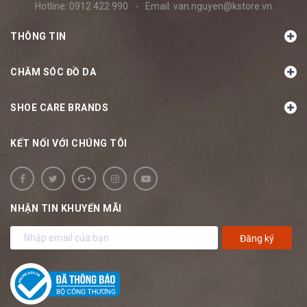
Hotline:
0912 422 990
-
Email:
van.nguyen@kstore.vn
THÔNG TIN
CHĂM SÓC ĐỒ DA
SHOE CARE BRANDS
KẾT NỐI VỚI CHÚNG TÔI
NHẬN TIN KHUYẾN MÃI
Đăng ký