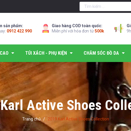
n sản phẩm:
Giao hàng COD toàn quốc:
Gi
gay:
0912 422 990
Miễn phí với hóa đơn từ
500k
9h
 CAO
TÚI XÁCH - PHỤ KIỆN
CHĂM SÓC ĐỒ DA
Karl Active Shoes Coll
Trang chủ
/
2019 Karl Active Shoes Collection