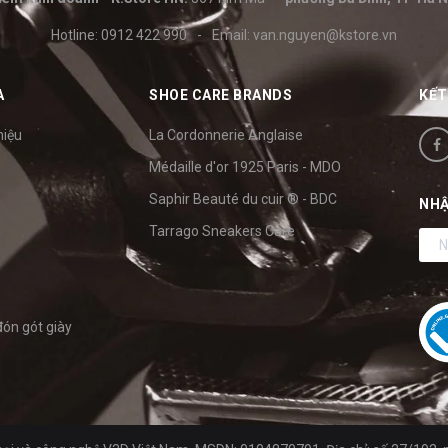
Hotline:
0912 422 990
-
Email:
van.nguyen@kstore.vn
A
SHOE CARE BRANDS
KẾT
hiệu
La Cordonnerie Anglaise
Médaille d'or 1925 Paris - MDO
Saphir Beauté du cuir ® - BDC
NHẬ
Tarrago Sneakers Care
đón gót giày