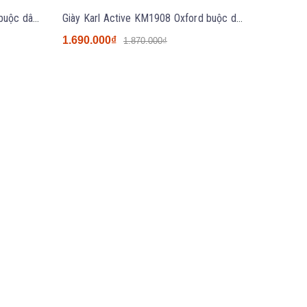
Giày Karl Active KM1907 Derby buộc dây màu nâu
Giày Karl Active KM1908 Oxford buộc dây màu đen
1.690.000₫
1.870.000₫