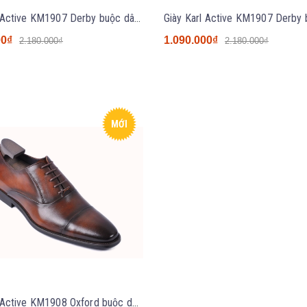
Giày Karl Active KM1907 Derby buộc dây màu đen
00₫
1.090.000₫
2.180.000₫
2.180.000₫
MỚI
Giày Karl Active KM1908 Oxford buộc dây màu nâu