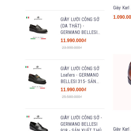
1.090.0
GIÀY LƯỜI CÔNG SỞ
(DA THẬT) -
GERMANO BELLESI
229 - SẢN XUẤT THỦ
11.990.000₫
CÔNG TẠI ITALY
23.990.000₫
GIÀY LƯỜI CÔNG SỞ
Loafers - GERMANO
BELLESI 315- SẢN
XUẤT THỦ CÔNG TẠI
11.990.000₫
ITALY
25.580.000₫
GIÀY LƯỜI CÔNG SỞ -
GERMANO BELLESI
918 - SẢN XUẤT THỦ