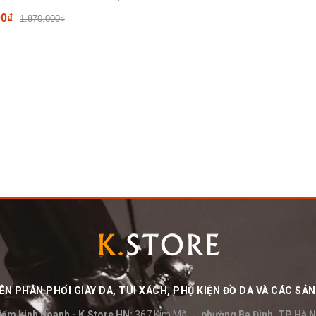
00₫
1.870.000₫
N PHÂN PHỐI GIÀY DA, TÚI XÁCH, PHỤ KIỆN ĐỒ DA VÀ CÁC S
iểm kinh doanh - K.Store HN:
367 Kim Mã
phường Ba Đình, TP Hà N