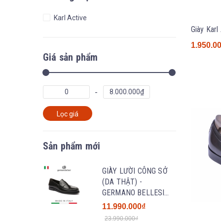
Karl Active
1.950.0
Giá sản phẩm
Lọc giá
Sản phẩm mới
GIÀY LƯỜI CÔNG SỞ
(DA THẬT) -
GERMANO BELLESI
182- SẢN XUẤT THỦ
11.990.000₫
CÔNG TẠI ITALY
23.990.000₫