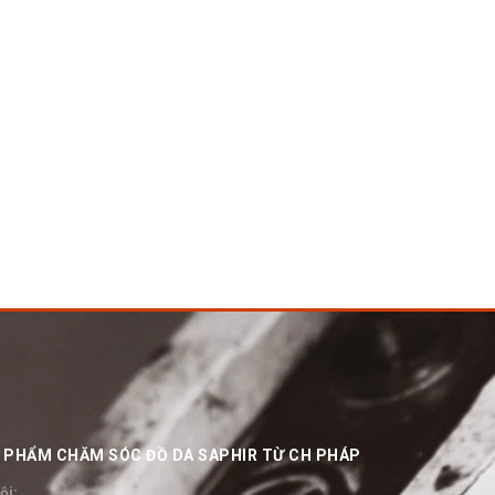
ẢN PHẨM CHĂM SÓC ĐỒ DA SAPHIR TỪ CH PHÁP
ội: