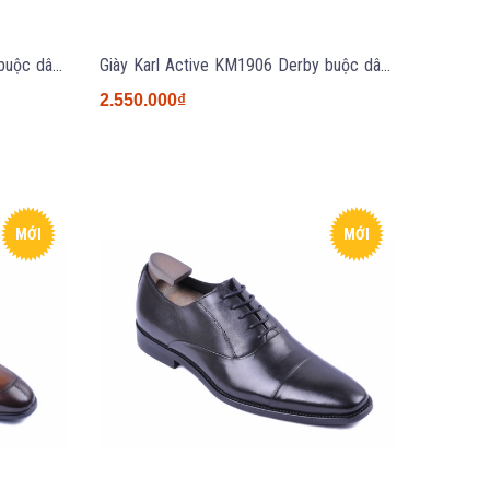
Giày Karl Active KM1905 Derby buộc dây màu nâu size 39 (SALE)
Giày Karl Active KM1906 Derby buộc dây màu đen
2.550.000₫
MỚI
MỚI