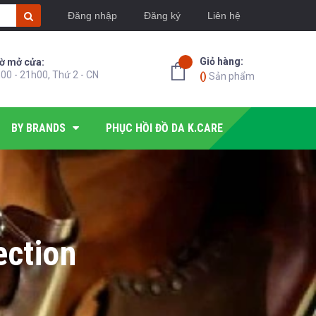
Đăng nhập
Đăng ký
Liên hệ
Giỏ hàng:
ờ mở cửa:
00 - 21h00, Thứ 2 - CN
(
)
Sản phẩm
BY BRANDS
PHỤC HỒI ĐỒ DA K.CARE
ection