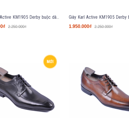
Giày Karl Active KM1905 Derby buộc dây màu đen
00₫
1.950.000₫
2.250.000₫
2.250.000₫
MỚI