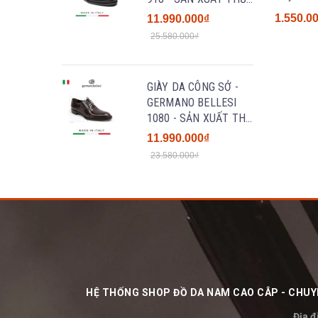
CÔNG TẠI ITALY
1.550.0
11.990.000₫
25.580.000₫
GIÀY DA CÔNG SỞ -
GERMANO BELLESI
1080 - SẢN XUẤT THỦ
CÔNG TẠI ITALY
11.990.000₫
23.580.000₫
HỆ THỐNG SHOP ĐỒ DA NAM CAO CÂP - CHUYÊ
Địa đ