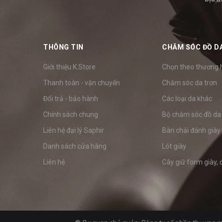
THÔNG TIN
CHĂM SÓC ĐỒ D
Giới thiệu K.Store
Chọn theo thương 
Thanh toán - vận chuyển
Chăm sóc da trơn
Đổi trả - bảo hành
Các loại da khác
Chính sách chung
Bộ chăm sóc đồ da
Liên hệ đại lý Saphir
Bàn chải đánh giày
Danh sách cửa hàng
Lót giày
Liên hệ
Cây giữ form giày, 